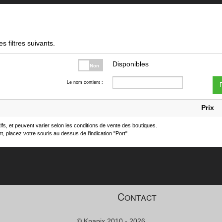
s filtres suivants.
Disponibles
Non
Le nom contient :
F
Prix
atifs, et peuvent varier selon les conditions de vente des boutiques.
t, placez votre souris au dessus de l'indication "Port".
Contact
© Knapix 2010 - 2026