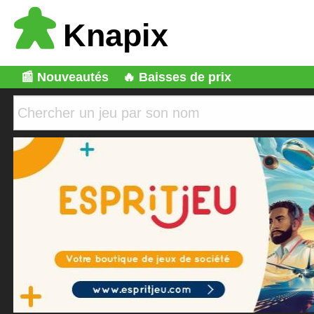
Knapix
📰 Nouveautés
🔥 Baisses de prix