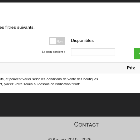
s filtres suivants.
Disponibles
Non
Le nom contient :
F
Prix
atifs, et peuvent varier selon les conditions de vente des boutiques.
t, placez votre souris au dessus de l'indication "Port".
Contact
© Knapix 2010 - 2026