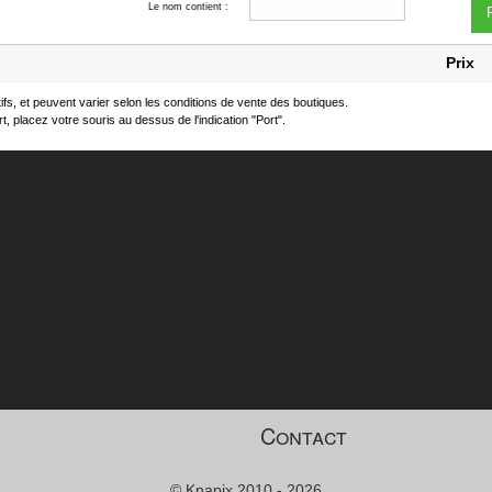
Le nom contient :
F
Prix
atifs, et peuvent varier selon les conditions de vente des boutiques.
t, placez votre souris au dessus de l'indication "Port".
Contact
© Knapix 2010 - 2026