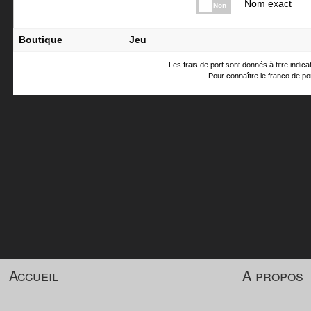
Nom exact
Non
Boutique
Jeu
Les frais de port sont donnés à titre indic
Pour connaître le franco de por
Accueil
A propos