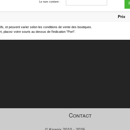
Le nom contient :
F
Prix
atifs, et peuvent varier selon les conditions de vente des boutiques.
t, placez votre souris au dessus de l'indication "Port".
Contact
© Knapix 2010 - 2026