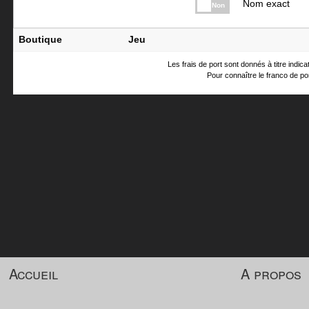
Nom exact
Non
Boutique
Jeu
Les frais de port sont donnés à titre indic
Pour connaître le franco de por
Accueil
A propos