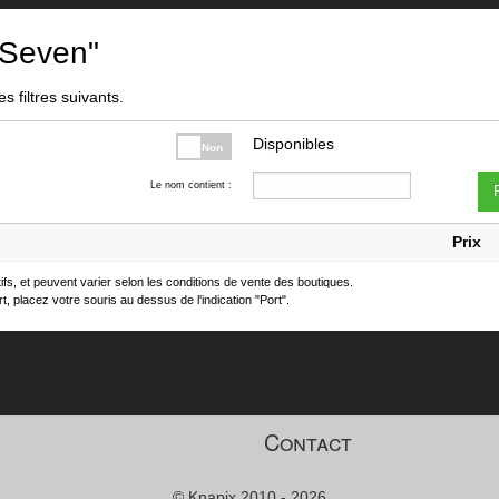
 Seven"
s filtres suivants.
Disponibles
Non
Le nom contient :
F
Prix
atifs, et peuvent varier selon les conditions de vente des boutiques.
t, placez votre souris au dessus de l'indication "Port".
Contact
© Knapix 2010 - 2026