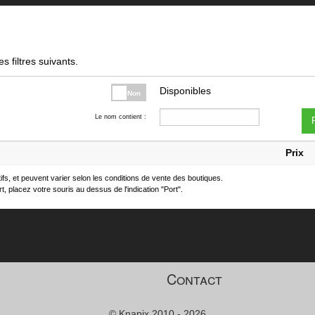
s filtres suivants.
Disponibles
Non
Le nom contient :
F
Prix
atifs, et peuvent varier selon les conditions de vente des boutiques.
t, placez votre souris au dessus de l'indication "Port".
Contact
© Knapix 2010 - 2026