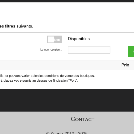
s filtres suivants.
Disponibles
Non
Le nom contient :
F
Prix
atifs, et peuvent varier selon les conditions de vente des boutiques.
t, placez votre souris au dessus de l'indication "Port".
Contact
© Knapix 2010 - 2026