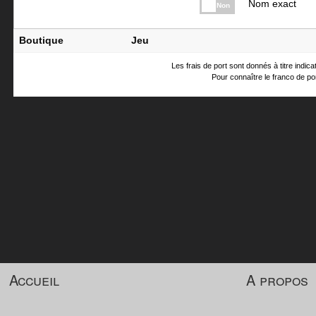
Nom exact
Non
Boutique
Jeu
Les frais de port sont donnés à titre indic
Pour connaître le franco de por
Accueil
A propos