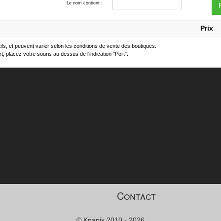
Le nom contient :
F
Prix
atifs, et peuvent varier selon les conditions de vente des boutiques.
t, placez votre souris au dessus de l'indication "Port".
Contact
© Knapix 2010 - 2026