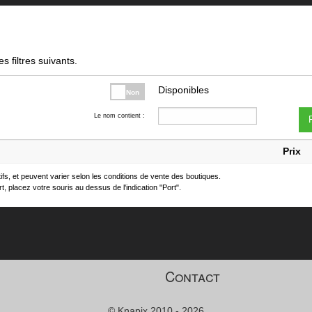
s filtres suivants.
Disponibles
Non
Le nom contient :
F
Prix
atifs, et peuvent varier selon les conditions de vente des boutiques.
t, placez votre souris au dessus de l'indication "Port".
Contact
© Knapix 2010 - 2026