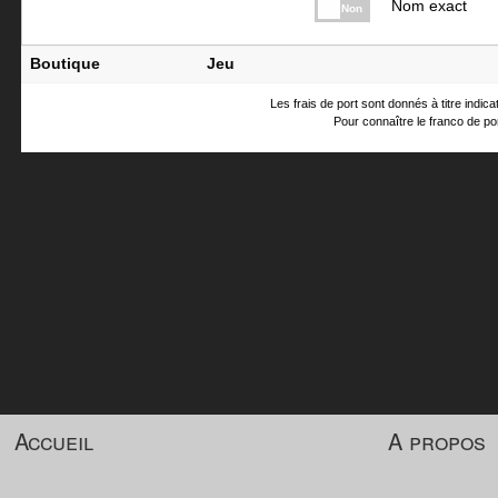
Nom exact
Non
Boutique
Jeu
Les frais de port sont donnés à titre indic
Pour connaître le franco de por
Accueil
A propos