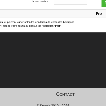
Le nom contient :
F
Prix
atifs, et peuvent varier selon les conditions de vente des boutiques.
t, placez votre souris au dessus de l'indication "Port".
Contact
© Knapix 2010 - 2026