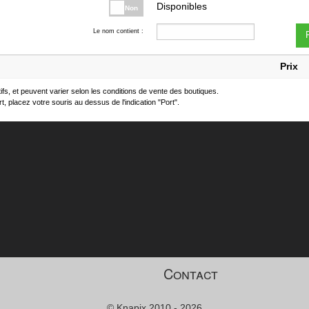
Disponibles
Non
Le nom contient :
F
Prix
atifs, et peuvent varier selon les conditions de vente des boutiques.
t, placez votre souris au dessus de l'indication "Port".
Contact
© Knapix 2010 - 2026