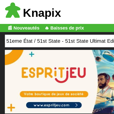
Knapix
📰 Nouveautés
🔥 Baisses de prix